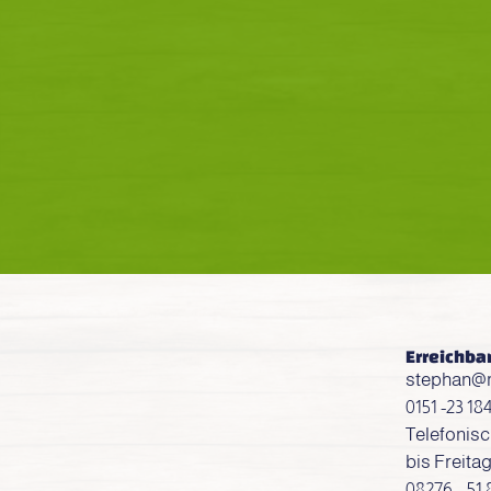
Erreichba
stephan@m
0151 -23 18
Telefonis
bis Freita
08276 – 51 