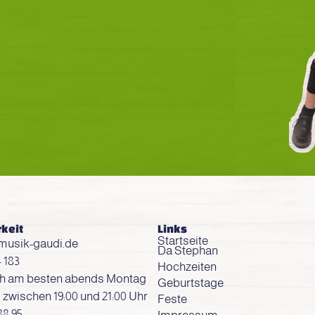
rkeit
Links
Startseite
usik-gaudi.de
Da Stephan
4 183
Hochzeiten
ch am besten abends Montag
Geburtstage
g zwischen 19:00 und 21:00 Uhr
Feste
88 95