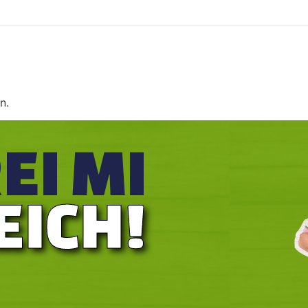
n.
REI MI
EICH!