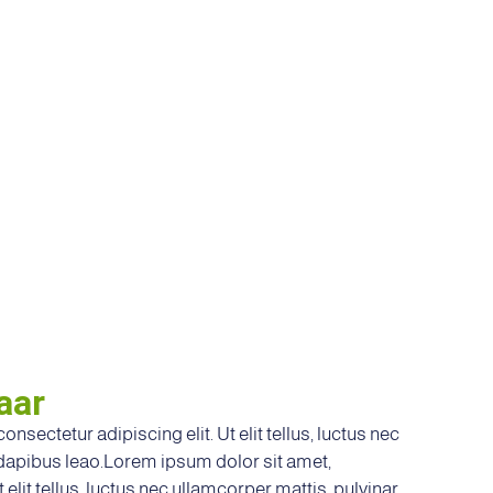
aar
nsectetur adipiscing elit. Ut elit tellus, luctus nec
 dapibus leao.Lorem ipsum dolor sit amet,
 elit tellus, luctus nec ullamcorper mattis, pulvinar